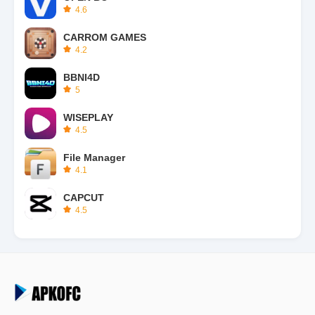
4.6
CARROM GAMES
4.2
BBNI4D
5
WISEPLAY
4.5
File Manager
4.1
CAPCUT
4.5