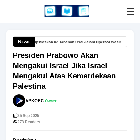
News
embali Dijebloskan ke Tahanan Usai Jalani Operasi Wasir
Aplikas
Presiden Prabowo Akan
Mengakui Israel Jika Israel
Mengakui Atas Kemerdekaan
Palestina
APKOFC
Owner
25 Sep 2025
273 Readers