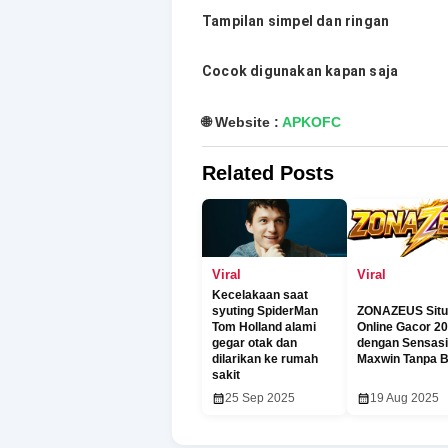
Tampilan simpel dan ringan
Cocok digunakan kapan saja
🌐 Website :
APKOFC
Related Posts
Viral
Viral
Kecelakaan saat
syuting SpiderMan
ZONAZEUS Situs
Tom Holland alami
Online Gacor 2
gegar otak dan
dengan Sensasi
dilarikan ke rumah
Maxwin Tanpa B
sakit
25 Sep 2025
19 Aug 2025