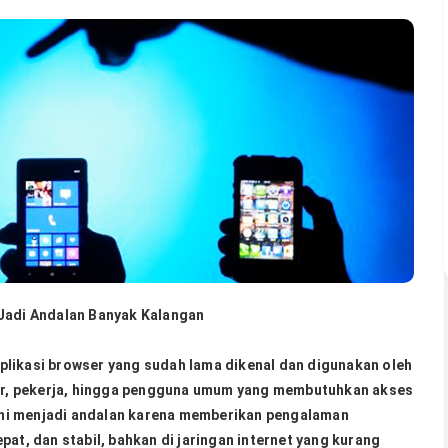
 Jadi Andalan Banyak Kalangan
likasi browser yang sudah lama dikenal dan digunakan oleh
ajar, pekerja, hingga pengguna umum yang membutuhkan akses
i ini menjadi andalan karena memberikan pengalaman
pat, dan stabil, bahkan di jaringan internet yang kurang