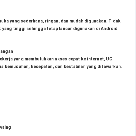
armuka yang sederhana, ringan, dan mudah digunakan. Tidak
yang tinggi sehingga tetap lancar digunakan di Android
langan
ekerja yang membutuhkan akses cepat ke internet, UC
ena kemudahan, kecepatan, dan kestabilan yang ditawarkan.
wsing