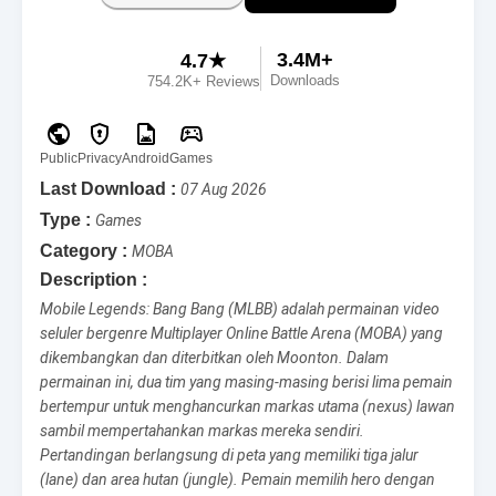
3.4M+
4.7★
Downloads
754.2K+ Reviews
Public
Privacy
Android
Games
Last Download :
07 Aug 2026
Type :
Games
Category :
MOBA
Description :
Mobile Legends: Bang Bang (MLBB) adalah permainan video
seluler bergenre Multiplayer Online Battle Arena (MOBA) yang
dikembangkan dan diterbitkan oleh Moonton. Dalam
permainan ini, dua tim yang masing-masing berisi lima pemain
bertempur untuk menghancurkan markas utama (nexus) lawan
sambil mempertahankan markas mereka sendiri.
Pertandingan berlangsung di peta yang memiliki tiga jalur
(lane) dan area hutan (jungle). Pemain memilih hero dengan