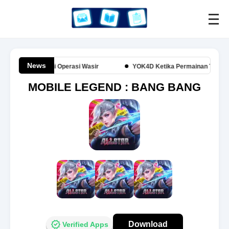
News
an Usai Jalani Operasi Wasir
YOK4D Ketika Permainan Terasa Leb
MOBILE LEGEND : BANG BANG
Download
Verified Apps