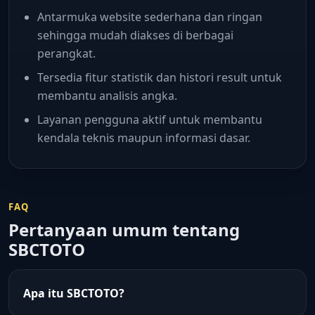
Antarmuka website sederhana dan ringan
sehingga mudah diakses di berbagai
perangkat.
Tersedia fitur statistik dan histori result untuk
membantu analisis angka.
Layanan pengguna aktif untuk membantu
kendala teknis maupun informasi dasar.
FAQ
Pertanyaan umum tentang
SBCTOTO
Apa itu SBCTOTO?