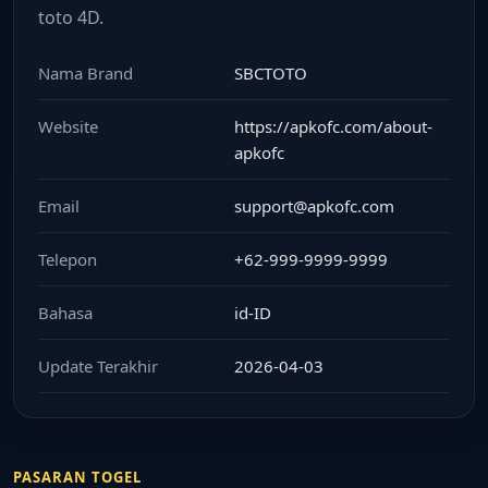
toto 4D.
Nama Brand
SBCTOTO
Website
https://apkofc.com/about-
apkofc
Email
support@apkofc.com
Telepon
+62-999-9999-9999
Bahasa
id-ID
Update Terakhir
2026-04-03
PASARAN TOGEL