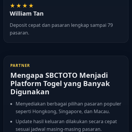
★★★★
William Tan
Deposit cepat dan pasaran lengkap sampai 79
pasaran.
PARTNER
Mengapa SBCTOTO Menjadi
Platform Togel yang Banyak
Digunakan
Menyediakan berbagai pilihan pasaran populer
seperti Hongkong, Singapore, dan Macau.
Update hasil keluaran dilakukan secara cepat
sesuai jadwal masing-masing pasaran.