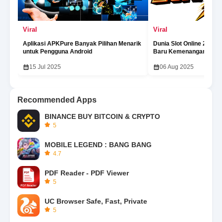
Viral
Viral
Aplikasi APKPure Banyak Pilihan Menarik
Dunia Slot Online 2025
untuk Pengguna Android
Baru Kemenangan di 
15 Jul 2025
06 Aug 2025
Recommended Apps
BINANCE BUY BITCOIN & CRYPTO
5
MOBILE LEGEND : BANG BANG
4.7
PDF Reader - PDF Viewer
5
UC Browser Safe, Fast, Private
5