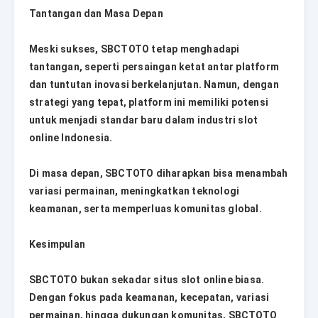
Tantangan dan Masa Depan
Meski sukses, SBCTOTO tetap menghadapi
tantangan, seperti persaingan ketat antar platform
dan tuntutan inovasi berkelanjutan. Namun, dengan
strategi yang tepat, platform ini memiliki potensi
untuk menjadi standar baru dalam industri slot
online Indonesia.
Di masa depan, SBCTOTO diharapkan bisa menambah
variasi permainan, meningkatkan teknologi
keamanan, serta memperluas komunitas global.
Kesimpulan
SBCTOTO bukan sekadar situs slot online biasa.
Dengan fokus pada keamanan, kecepatan, variasi
permainan, hingga dukungan komunitas, SBCTOTO