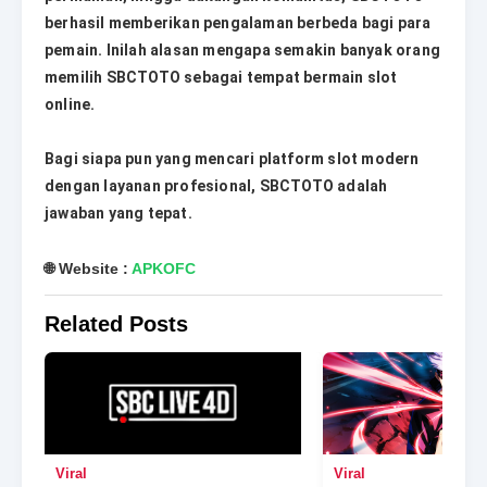
berhasil memberikan pengalaman berbeda bagi para
pemain. Inilah alasan mengapa semakin banyak orang
memilih SBCTOTO sebagai tempat bermain slot
online.
Bagi siapa pun yang mencari platform slot modern
dengan layanan profesional, SBCTOTO adalah
jawaban yang tepat.
🌐 Website :
APKOFC
Related Posts
Viral
Viral