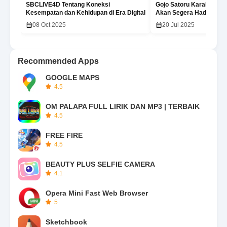
SBCLIVE4D Tentang Koneksi
Gojo Satoru Karakter Po
Kesempatan dan Kehidupan di Era Digital
Akan Segera Hadir dal
08 Oct 2025
20 Jul 2025
Recommended Apps
GOOGLE MAPS
4.5
OM PALAPA FULL LIRIK DAN MP3 | TERBAIK
4.5
FREE FIRE
4.5
BEAUTY PLUS SELFIE CAMERA
4.1
Opera Mini Fast Web Browser
5
Sketchbook