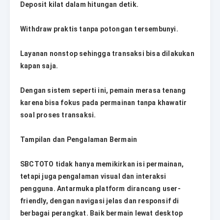
Deposit kilat dalam hitungan detik.
Withdraw praktis tanpa potongan tersembunyi.
Layanan nonstop sehingga transaksi bisa dilakukan
kapan saja.
Dengan sistem seperti ini, pemain merasa tenang
karena bisa fokus pada permainan tanpa khawatir
soal proses transaksi.
Tampilan dan Pengalaman Bermain
SBCTOTO tidak hanya memikirkan isi permainan,
tetapi juga pengalaman visual dan interaksi
pengguna. Antarmuka platform dirancang user-
friendly, dengan navigasi jelas dan responsif di
berbagai perangkat. Baik bermain lewat desktop