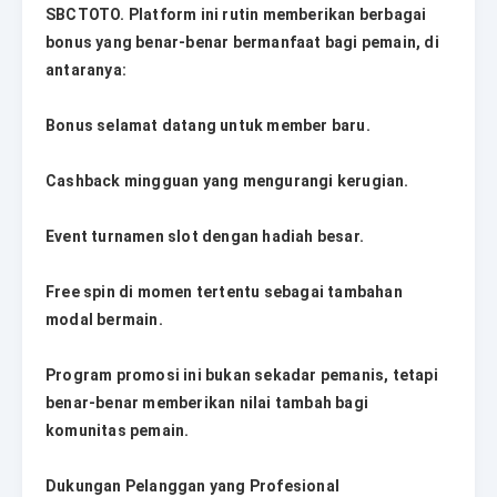
SBCTOTO. Platform ini rutin memberikan berbagai
bonus yang benar-benar bermanfaat bagi pemain, di
antaranya:
Bonus selamat datang untuk member baru.
Cashback mingguan yang mengurangi kerugian.
Event turnamen slot dengan hadiah besar.
Free spin di momen tertentu sebagai tambahan
modal bermain.
Program promosi ini bukan sekadar pemanis, tetapi
benar-benar memberikan nilai tambah bagi
komunitas pemain.
Dukungan Pelanggan yang Profesional