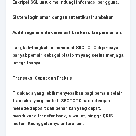
Enkripsi SSL untuk melindungi informasi pengguna.
Sistem login aman dengan autentikasi tambahan.
Audit reguler untuk memastikan keadilan permainan.
Langkah-langkah ini membuat SBCTOTO dipercaya
banyak pemain sebagai platform yang serius menjaga
integritasnya.
Transaksi Cepat dan Praktis
Tidak ada yang lebih menyebalkan bagi pemain selain
transaksi yang lambat. SBCTOTO hadir dengan
metode deposit dan penarikan yang cepat,
mendukung transfer bank, e-wallet, hingga QRIS
instan. Keunggulannya antara lain: