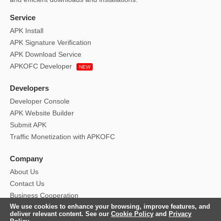
Service
APK Install
APK Signature Verification
APK Download Service
APKOFC Developer
NEW
Developers
Developer Console
APK Website Builder
Submit APK
Traffic Monetization with APKOFC
Company
About Us
Contact Us
Business Cooperation
We use cookies to enhance your browsing, improve features, and
deliver relevant content. See our
Cookie Policy
and
Privacy