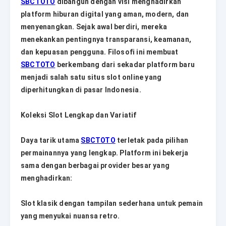
SBCTOTO
dibangun dengan visi menghadirkan
platform hiburan digital yang aman, modern, dan
menyenangkan. Sejak awal berdiri, mereka
menekankan pentingnya transparansi, keamanan,
dan kepuasan pengguna. Filosofi ini membuat
SBCTOTO
berkembang dari sekadar platform baru
menjadi salah satu situs slot online yang
diperhitungkan di pasar Indonesia.
Koleksi Slot Lengkap dan Variatif
Daya tarik utama
SBCTOTO
terletak pada pilihan
permainannya yang lengkap. Platform ini bekerja
sama dengan berbagai provider besar yang
menghadirkan:
Slot klasik dengan tampilan sederhana untuk pemain
yang menyukai nuansa retro.