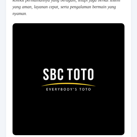
koleksi permainannya yang beragam, tetapi juga berkat sistem
yang aman, layanan cepat, serta pengalaman bermain yang
nyaman.