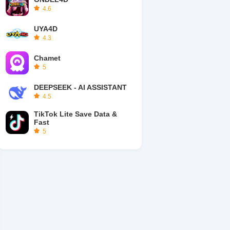
4.6
UYA4D
4.3
Chamet
5
DEEPSEEK - AI ASSISTANT
4.5
TikTok Lite Save Data &
Fast
5