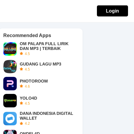
Login
Recommended Apps
OM PALAPA FULL LIRIK
DAN MP3 | TERBAIK
4.5
GUDANG LAGU MP3
4.5
PHOTOROOM
4.6
YOLO4D
4.5
DANA INDONESIA DIGITAL
WALLET
4.2
ONDEL4D