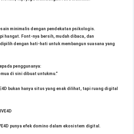
ain minimalis dengan pendekatan psikologis.
i hangat. Font-nya bersih, mudah dibaca, dan
 dipilih dengan hati-hati untuk membangun suasana yang
 kepada penggunanya:
ua di sini dibuat untukmu.”
4D bukan hanya situs yang enak dilihat, tapi ruang digital
LIVE4D
VE4D punya efek domino dalam ekosistem digital.