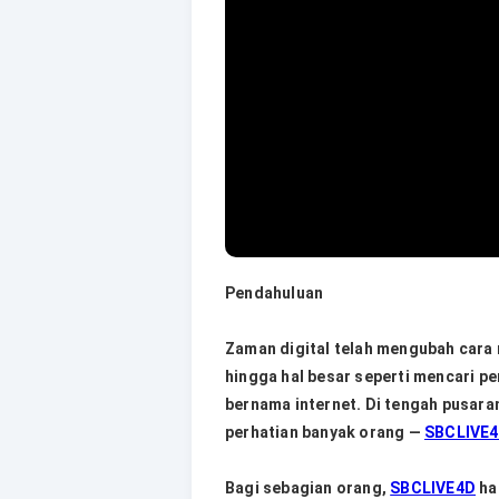
Pendahuluan
Zaman digital telah mengubah cara m
hingga hal besar seperti mencari p
bernama internet. Di tengah pusaran
perhatian banyak orang —
SBCLIVE
Bagi sebagian orang,
SBCLIVE4D
ha