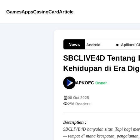
Games
Apps
Casino
Card
Article
News
 Untuk Mengunduh APK File Android
Aplikasi ChatGPT di APKOFC
SBCLIVE4D Tentang 
Kehidupan di Era Digi
APKOFC
Owner
08 Oct 2025
256 Readers
Description :
SBCLIVE4D hanyalah situs. Tapi bagi mer
— tempat di mana kecepatan, pengalaman, 