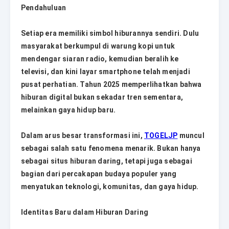
Pendahuluan
Setiap era memiliki simbol hiburannya sendiri. Dulu
masyarakat berkumpul di warung kopi untuk
mendengar siaran radio, kemudian beralih ke
televisi, dan kini layar smartphone telah menjadi
pusat perhatian. Tahun 2025 memperlihatkan bahwa
hiburan digital bukan sekadar tren sementara,
melainkan gaya hidup baru.
Dalam arus besar transformasi ini,
TOGELJP
muncul
sebagai salah satu fenomena menarik. Bukan hanya
sebagai situs hiburan daring, tetapi juga sebagai
bagian dari percakapan budaya populer yang
menyatukan teknologi, komunitas, dan gaya hidup.
Identitas Baru dalam Hiburan Daring