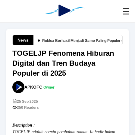
News
tas
Roblox Berhasil Menjadi Game Paling Populer di Dunia dengan 
TOGELJP Fenomena Hiburan
Digital dan Tren Budaya
Populer di 2025
APKOFC
Owner
25 Sep 2025
250 Readers
Description :
TOGELJP adalah cermin perubahan zaman. Ia hadir bukan