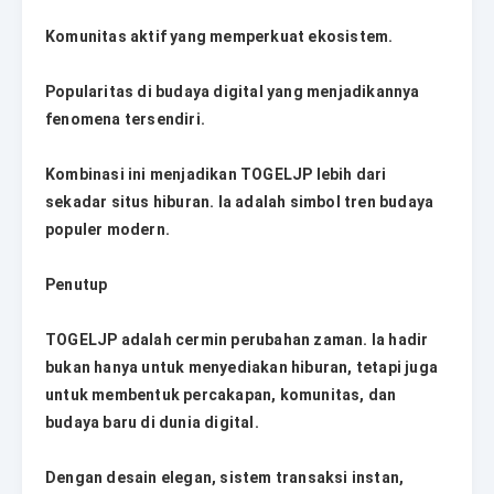
Komunitas aktif yang memperkuat ekosistem.
Popularitas di budaya digital yang menjadikannya
fenomena tersendiri.
Kombinasi ini menjadikan TOGELJP lebih dari
sekadar situs hiburan. Ia adalah simbol tren budaya
populer modern.
Penutup
TOGELJP adalah cermin perubahan zaman. Ia hadir
bukan hanya untuk menyediakan hiburan, tetapi juga
untuk membentuk percakapan, komunitas, dan
budaya baru di dunia digital.
Dengan desain elegan, sistem transaksi instan,