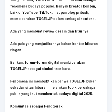
Yang menarik, TOGELJP kini mulai dikenal sebagai
fenomena budaya populer. Banyak kreator konten,
baik di YouTube, TikTok, maupun blog pribadi,
membicarakan TOGELJP dalam berbagai konteks.
Ada yang membuat review desain dan fiturnya.
Ada pula yang menjadikannya bahan konten hiburan
ringan.
Bahkan, forum-forum digital membicarakan
TOGELJP sebagai simbol tren baru.
Fenomena ini membuktikan bahwa TOGELJP bukan
sekadar situs hiburan, melainkan topik percakapan
publik yang ikut membentuk budaya digital 2025.
Komunitas sebagai Penggerak