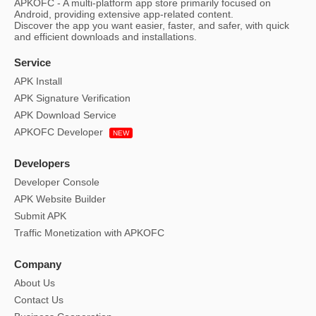
APKOFC - A multi-platform app store primarily focused on
Android, providing extensive app-related content.
Discover the app you want easier, faster, and safer, with quick
and efficient downloads and installations.
Service
APK Install
APK Signature Verification
APK Download Service
APKOFC Developer
NEW
Developers
Developer Console
APK Website Builder
Submit APK
Traffic Monetization with APKOFC
Company
About Us
Contact Us