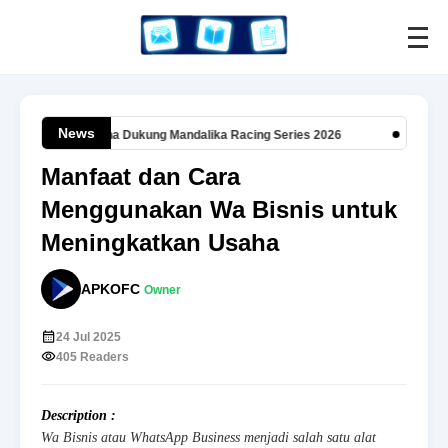
News
 Muda Pertamina Dukung Mandalika Racing Series 2026
APKOFC Mem
Manfaat dan Cara
Menggunakan Wa Bisnis untuk
Meningkatkan Usaha
APKOFC
Owner
24 Jul 2025
405 Readers
Description :
Wa Bisnis atau WhatsApp Business menjadi salah satu alat