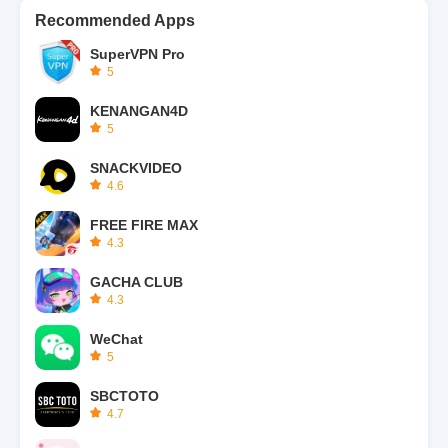
Recommended Apps
SuperVPN Pro
5
KENANGAN4D
5
SNACKVIDEO
4.6
FREE FIRE MAX
4.3
GACHA CLUB
4.3
WeChat
5
SBCTOTO
4.7