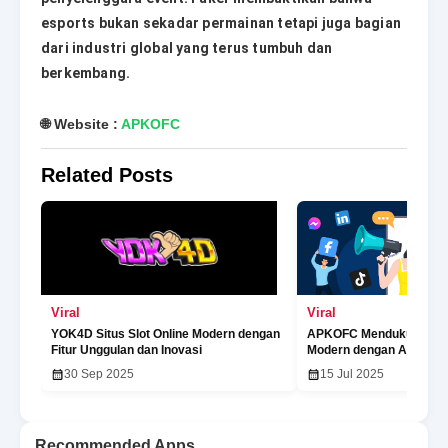
esports bukan sekadar permainan tetapi juga bagian
dari industri global yang terus tumbuh dan
berkembang.
🌐 Website :
APKOFC
Related Posts
Viral
Viral
YOK4D Situs Slot Online Modern dengan
APKOFC Mendukung Gay
Fitur Unggulan dan Inovasi
Modern dengan Aplikasi 
30 Sep 2025
15 Jul 2025
Recommended Apps