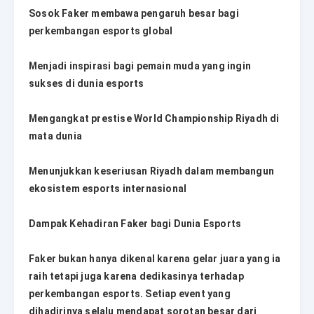
Sosok Faker membawa pengaruh besar bagi
perkembangan esports global
Menjadi inspirasi bagi pemain muda yang ingin
sukses di dunia esports
Mengangkat prestise World Championship Riyadh di
mata dunia
Menunjukkan keseriusan Riyadh dalam membangun
ekosistem esports internasional
Dampak Kehadiran Faker bagi Dunia Esports
Faker bukan hanya dikenal karena gelar juara yang ia
raih tetapi juga karena dedikasinya terhadap
perkembangan esports. Setiap event yang
dihadirinya selalu mendapat sorotan besar dari