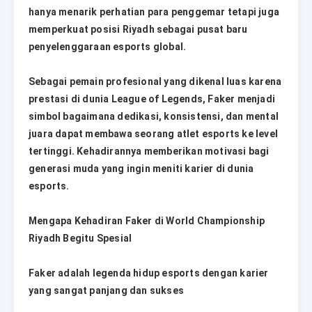
hanya menarik perhatian para penggemar tetapi juga
memperkuat posisi Riyadh sebagai pusat baru
penyelenggaraan esports global.
Sebagai pemain profesional yang dikenal luas karena
prestasi di dunia League of Legends, Faker menjadi
simbol bagaimana dedikasi, konsistensi, dan mental
juara dapat membawa seorang atlet esports ke level
tertinggi. Kehadirannya memberikan motivasi bagi
generasi muda yang ingin meniti karier di dunia
esports.
Mengapa Kehadiran Faker di World Championship
Riyadh Begitu Spesial
Faker adalah legenda hidup esports dengan karier
yang sangat panjang dan sukses