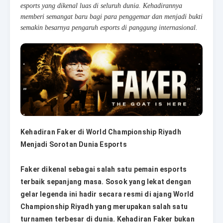
esports yang dikenal luas di seluruh dunia. Kehadirannya
memberi semangat baru bagi para penggemar dan menjadi bukti
semakin besarnya pengaruh esports di panggung internasional.
Kehadiran Faker di World Championship Riyadh
Menjadi Sorotan Dunia Esports
Faker dikenal sebagai salah satu pemain esports
terbaik sepanjang masa. Sosok yang lekat dengan
gelar legenda ini hadir secara resmi di ajang World
Championship Riyadh yang merupakan salah satu
turnamen terbesar di dunia. Kehadiran Faker bukan