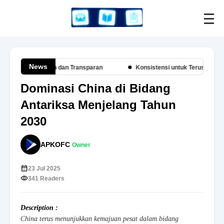
News
an Slot Modern dan Transparan
Konsistensi untuk Terus Show Up S
Dominasi China di Bidang
Antariksa Menjelang Tahun
2030
APKOFC
Owner
23 Jul 2025
341 Readers
Description :
China terus menunjukkan kemajuan pesat dalam bidang