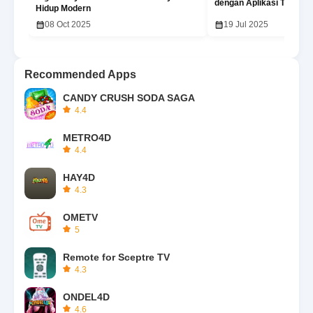
dengan Aplikasi Terbaru
Hidup Modern
08 Oct 2025
19 Jul 2025
Recommended Apps
CANDY CRUSH SODA SAGA
4.4
METRO4D
4.4
HAY4D
4.3
OMETV
5
Remote for Sceptre TV
4.3
ONDEL4D
4.6