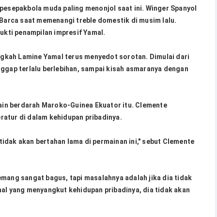
 pesepakbola muda paling menonjol saat ini. Winger Spanyol
 Barca saat memenangi treble domestik di musim lalu.
bukti penampilan impresif Yamal.
ingkah Lamine Yamal terus menyedot sorotan. Dimulai dari
nggap terlalu berlebihan, sampai kisah asmaranya dengan
in berdarah Maroko-Guinea Ekuator itu. Clemente
atur di dalam kehidupan pribadinya.
a tidak akan bertahan lama di permainan ini," sebut Clemente
emang sangat bagus, tapi masalahnya adalah jika dia tidak
hal yang menyangkut kehidupan pribadinya, dia tidak akan