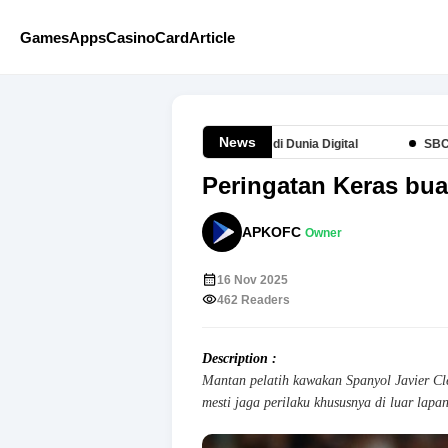
Games
Apps
Casino
Card
Article
News
Game Menarik Bersama APKOFC di Dunia Digital
SBCLIVE4D Ekosi
Peringatan Keras bua
APKOFC
Owner
16 Nov 2025
462 Readers
Description :
Mantan pelatih kawakan Spanyol Javier C
mesti jaga perilaku khususnya di luar lapa