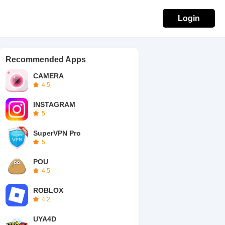
Login
Recommended Apps
CAMERA
4.5
INSTAGRAM
5
SuperVPN Pro
5
POU
4.5
ROBLOX
4.2
UYA4D