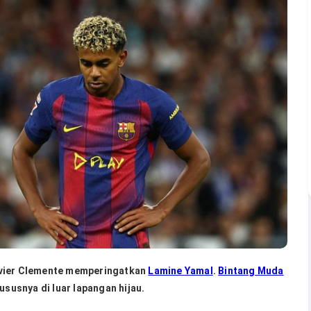
avier Clemente memperingatkan
Lamine Yamal
.
Bintang Muda
ususnya di luar lapangan hijau.