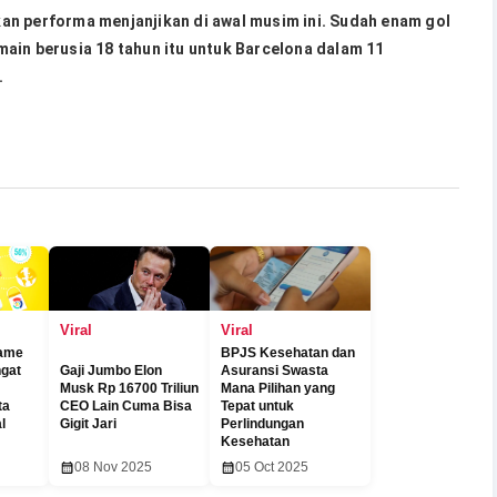
an performa menjanjikan di awal musim ini. Sudah enam gol
ain berusia 18 tahun itu untuk Barcelona dalam 11
.
Viral
Viral
ame
BPJS Kesehatan dan
ngat
Gaji Jumbo Elon
Asuransi Swasta
Musk Rp 16700 Triliun
Mana Pilihan yang
ta
CEO Lain Cuma Bisa
Tepat untuk
l
Gigit Jari
Perlindungan
Kesehatan
08 Nov 2025
05 Oct 2025