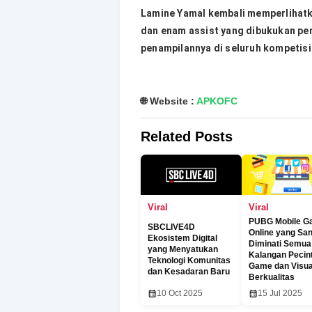
Lamine Yamal kembali memperlihatk
dan enam assist yang dibukukan pem
penampilannya di seluruh kompetisi
🌐 Website :
APKOFC
Related Posts
Viral
Viral
PUBG Mobile G
SBCLIVE4D
Online yang Sa
Ekosistem Digital
Diminati Semua
yang Menyatukan
Kalangan Pecin
Teknologi Komunitas
Game dan Visua
dan Kesadaran Baru
Berkualitas
10 Oct 2025
15 Jul 2025