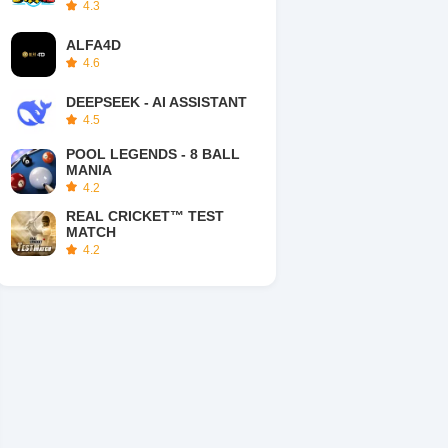
4.3
ALFA4D
4.6
DEEPSEEK - AI ASSISTANT
4.5
POOL LEGENDS - 8 BALL
MANIA
4.2
REAL CRICKET™ TEST
MATCH
4.2