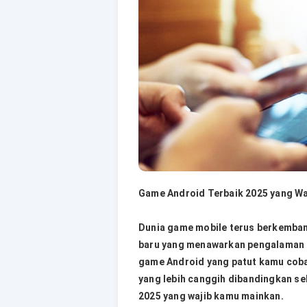
Game Android Terbaik 2025 yang W
Dunia game mobile terus berkembang
baru yang menawarkan pengalaman be
game Android yang patut kamu coba 
yang lebih canggih dibandingkan se
2025 yang wajib kamu mainkan.