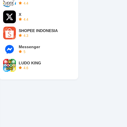
4.4
X
4.4
SHOPEE INDONESIA
4.3
Messenger
5
LUDO KING
4.6