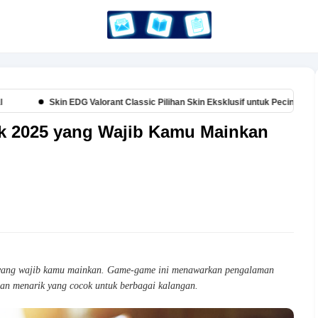
kin EDG Valorant Classic Pilihan Skin Eksklusif untuk Pecinta Game Valorant
k 2025 yang Wajib Kamu Mainkan
5 yang wajib kamu mainkan. Game-game ini menawarkan pengalaman
gan menarik yang cocok untuk berbagai kalangan.