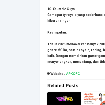
10. Stumble Guys
Game party royale yang sederhana 
hiburan ringan.
Kesimpulan:
Tahun 2025 menawarkan banyak pilih
genre MOBA, battle royale, racing, 
baik. Dengan memainkan game-game 
menyenangkan, menantang, dan ti
🌐 Website :
APKOFC
Related Posts