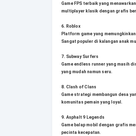
Game FPS terbaik yang menawarkan 
multiplayer klasik dengan grafis ber
6. Roblox
Platform game yang memungkinkan 
Sangat populer di kalangan anak mu
7. Subway Surfers
Game endless runner yang masih dim
yang mudah namun seru.
8. Clash of Clans
Game strategi membangun desa yang
komunitas pemain yang loyal.
9. Asphalt 9 Legends
Game balap mobil dengan grafis me
pecinta kecepatan.