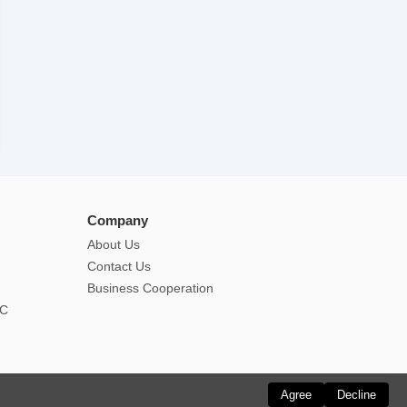
Company
About Us
Contact Us
Business Cooperation
FC
Agree
Decline