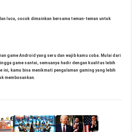
dan lucu, cocok dimainkan bersama teman-teman untuk
an game Android yang seru dan wajib kamu coba. Mulai dari
hingga game santai, semuanya hadir dengan kualitas lebih
ini, kamu bisa menikmati pengalaman gaming yang lebih
dak membosankan.