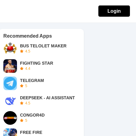
Login
Recommended Apps
oni dan Nafa Urbach
BUS TELOLET MAKER
4.5
FIGHTING STAR
4.4
TELEGRAM
5
DEEPSEEK - AI ASSISTANT
4.5
CONGOR4D
5
FREE FIRE