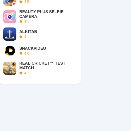
4.5
BEAUTY PLUS SELFIE
CAMERA
4.1
ALKITAB
4.1
SNACKVIDEO
4.6
REAL CRICKET™ TEST
MATCH
4.2