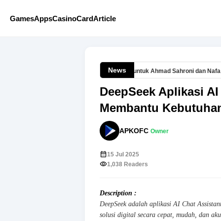
Games
Apps
Casino
Card
Article
News
a Paloh Hormati Putusan MKD DPR untuk Ahmad Sahroni dan Nafa Urbach Baca
DeepSeek Aplikasi AI
Membantu Kebutuhan 
APKOFC
Owner
15 Jul 2025
1,038 Readers
Description :
DeepSeek adalah aplikasi AI Chat Assista
solusi digital secara cepat, mudah, dan aku