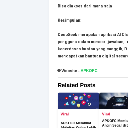
Bisa diakses dari mana saja
Kesimpulan:
DeepSeek merupakan aplikasi AI Ch
pengguna dalam mencari jawaban, in
kecerdasan buatan yang canggih, De
mendapatkan bantuan digital secara
🌐 Website :
APKOFC
Related Posts
Viral
Viral
APKOFC Memb
APKOFC Membuat
Angin Segar di 
Aktivitas Online Lebih