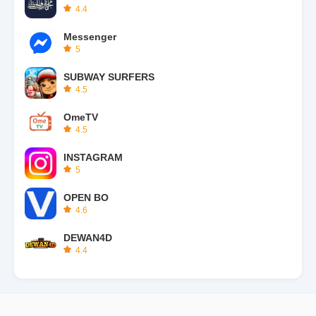
4.4
Messenger
5
SUBWAY SURFERS
4.5
OmeTV
4.5
INSTAGRAM
5
OPEN BO
4.6
DEWAN4D
4.4